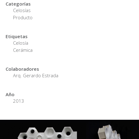
Categorías
Celosías
Producto
Etiquetas
Celosía
Cerámica
Colaboradores
Arq. Gerardo Estrada
Año
2013