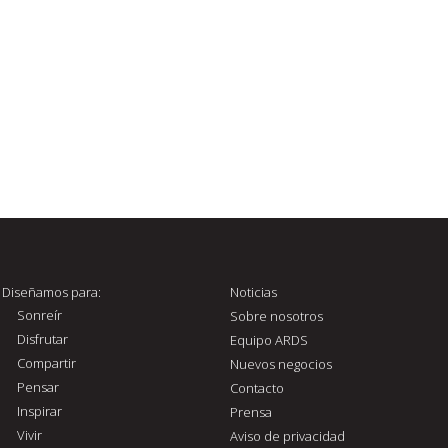
Diseñamos para:
Noticias
Sonreír
Sobre nosotros
Disfrutar
Equipo ARDS
Compartir
Nuevos negocios
Pensar
Contacto
Inspirar
Prensa
Vivir
Aviso de privacidad