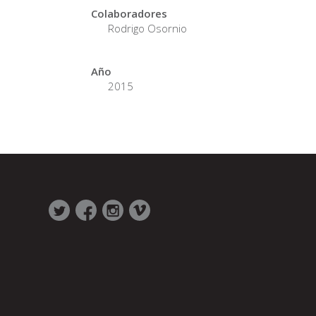
Colaboradores
Rodrigo Osornio
Año
2015