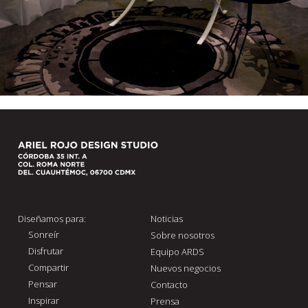
Diseñamos para:
Noticias
Sonreír
Sobre nosotros
Disfrutar
Equipo ARDS
Compartir
Nuevos negocios
Pensar
Contacto
Inspirar
Prensa